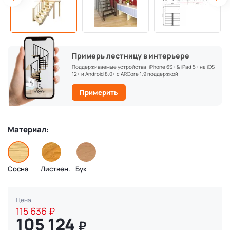
Примерь лестницу в интерьере
Поддерживаемые устройства: iPhone 6S+ & iPad 5+ на iOS
12+ и Android 8.0+ с ARCore 1.9 поддержкой
Примерить
Материал:
Сосна
Листвен.
Бук
Цена
115 636
₽
105 124
₽