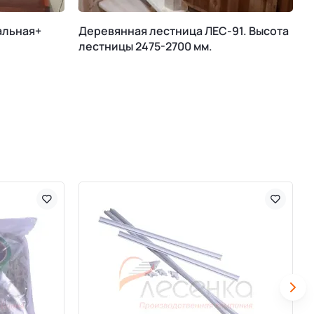
альная+
Деревянная лестница ЛЕС-91. Высота
М
лестницы 2475-2700 мм.
К
В