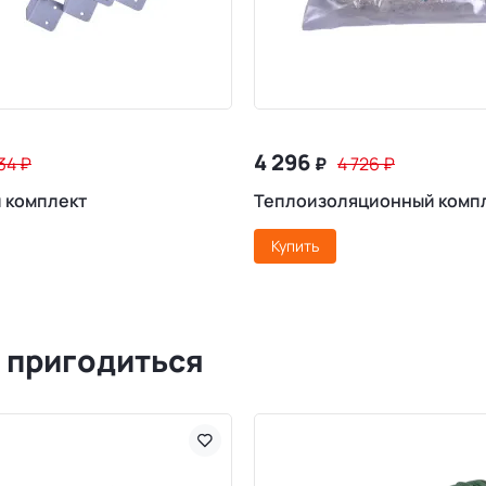
4 296
234
₽
₽
4 726
₽
 комплект
Теплоизоляционный комп
Купить
 пригодиться