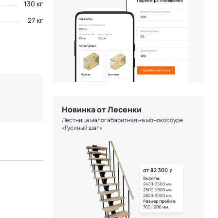
130 кг
27 кг
Новинка от Лесенки
Лестница малогабаритная на монокосоуре
«Гусиный шаг»