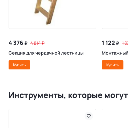
4 376
1 122
₽
4 814
₽
₽
1 
Секция для чердачной лестницы
Монтажный
Купить
Купить
Инструменты, которые могут