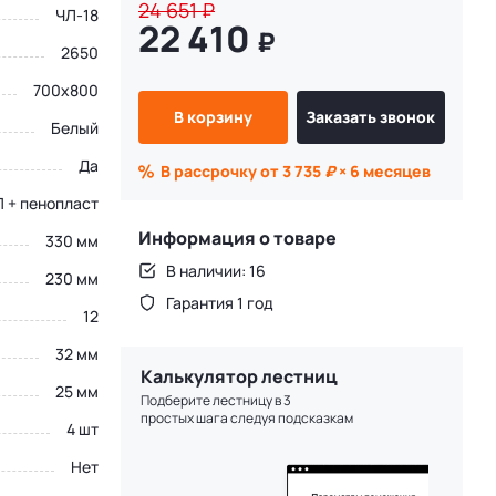
24 651
₽
ЧЛ-18
22 410
₽
2650
700х800
В корзину
Заказать звонок
Белый
Да
В рассрочку от 3 735
₽
× 6 месяцев
 + пенопласт
Информация о товаре
330 мм
В наличии: 16
230 мм
Гарантия 1 год
12
32 мм
Калькулятор лестниц
25 мм
Подберите лестницу в 3
простых шага следуя подсказкам
4 шт
Нет