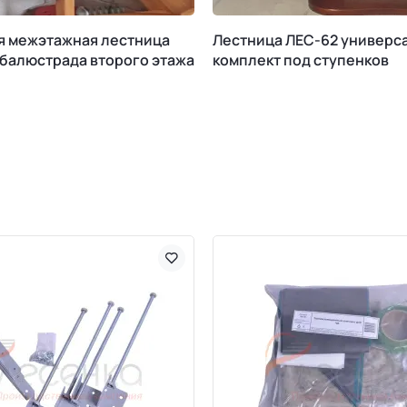
я межэтажная лестница
Лестница ЛЕС-62 универс
 балюстрада второго этажа
комплект под ступенков