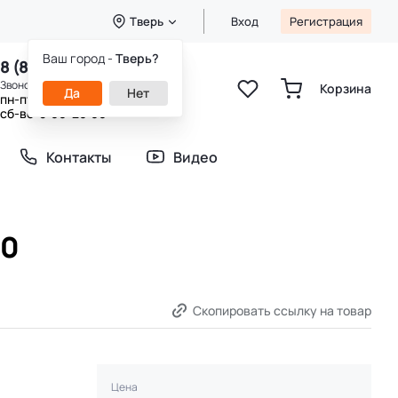
Тверь
Вход
Регистрация
Ваш город -
Тверь?
8 (800) 333-49-25
Звонок бесплатный
Корзина
Да
Нет
пн-пт 8:00-20:00
сб-вс 9:00-20:00
Контакты
Видео
00
Скопировать ссылку на товар
Цена